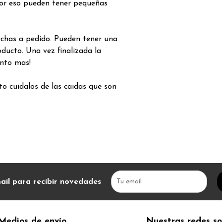
or eso pueden tener pequeñas
echas a pedido. Pueden tener una
ducto. Una vez finalizada la
nto mas!
to cuidalos de las caidas que son
ail para recibir novedades
Medios de envío
Nuestras redes so