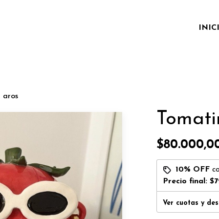
INIC
 aros
Tomati
$80.000,0
10% OFF
c
Precio final:
$7
Ver cuotas y de