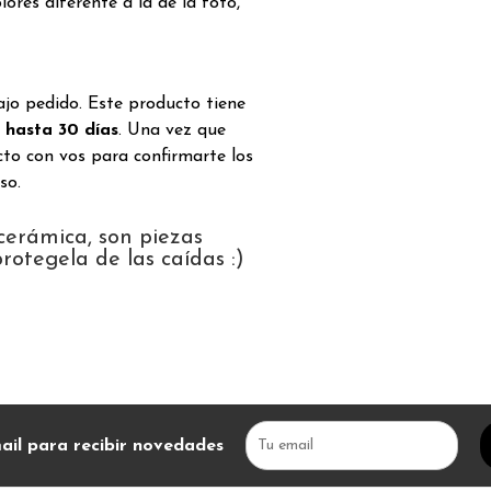
ores diferente a la de la foto,
ajo pedido. Este producto tiene
e
hasta 30 días
. Una vez que
to con vos para confirmarte los
so.
 cerámica, son piezas
rotegela de las caídas :)
ail para recibir novedades