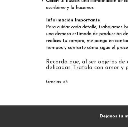
Color:
Si buscás una combinación de col
escribime y lo hacemos.
Información Importante
Para cuidar cada detalle, trabajamos b
una demora estimada de producción d
realices tu compra, me pongo en contac
tiempos y contarte cómo sigue el proce
Recordá que, al ser objetos de
delicadas. Tratala con amor y p
Gracias <3
Dejanos tu m